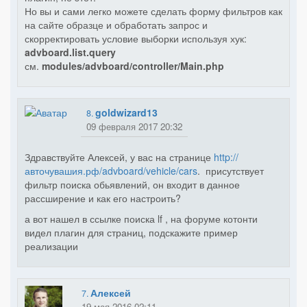
Но вы и сами легко можете сделать форму фильтров как
на сайте образце и обработать запрос и
скорректировать условие выборки используя хук:
advboard.list.query
см.
modules/advboard/controller/Main.php
goldwizard13
8.
09 февраля 2017 20:32
Здравствуйте Алексей, у вас на странице
http://
авточувашия.рф/advboard/vehicle/cars
. присутствует
фильтр поиска обьявлений, он входит в данное
рассширение и как его настроить?
а вот нашел в ссылке поиска lf , на форуме котонти
видел плагин для страниц, подскажите пример
реализации
Алексей
7.
19 мая 2016 02:11