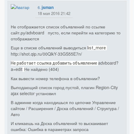
jsman
6.
18 мая 2016 21:42
Не отображается список объявлений по ссылке
сайт.ру/advboard пусто, если перейти на категорию то
отображаются
Еще в списке объявлений выводиться
list_more
http://shot.qip.ru/00QlkY-33GS55E7n/
advboard?
Не работает ссылка добавить объявление
a=edit
Не найдено (404)
Как вывести номер телефона в объявлении?
Выподающий список город пустой, плагин Region-City
ajax selector установил
В админке когда находишься по цепочке Управление
сайтом / Расширения / Доска объявлений / Структура /
Авто
И кликаешь на Доска объявлений то выскакивает
ошибка: Ошибка в параметрах запроса