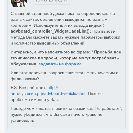
С главной страницей доски пока не определился. На
разных сайтах объявления выводятся по разным
критериям. Используйте для их вывода виджет:
advboard_controller_Widget::adsList();
При вызове
метода Вы сможете задать нужные параметры выборки
и количество выводимых объявлений.
Интересно, а что непонятного во фразе:
* Просьба все
технические вопросы, которые могут потребовать
обсуждения,
задавать на форуме
.
Или этот перечень вопросв является не техническим а
филосовским?
P.S. Все работает:
http://
авточувашия.рф/advboard/vehicle/cars
. Похоже
проблема именно у Вас.
Прежде чем кидаться такими словами как "Не работает",
нужно убедиться, что Вы сами ничего криво не
установили.