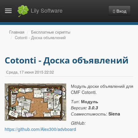
Lily Software
Вход
Toggle
navigation
Главная
Бесплатные скрипты
Cotonti - Доска объявлений
Cotonti - Доска объявлений
Среда, 17 июня 2015 22:32
Модуль доски объявлений для
CMF Cotonti.
Тип
:
Модуль
Версия
: 3.0.3
Совместимость
:
Siena
GitHub:
https://github.com/Alex300/advboard