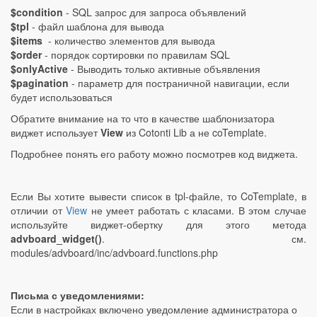
$condition
- SQL запрос для запроса объявлений
$tpl
- файл шаблона для вывода
$items
- количество элементов для вывода
$order
- порядок сортировки по правилам SQL
$onlyActive
- Выводить только активные объявления
$pagination
- параметр для постраничной навигации, если
будет использоваться
Обратите внимание на то что в качестве шаблонизатора
виджет использует
View
из Cotonti Lib а не coTemplate.
Подробнее понять его работу можно посмотрев код виджета.
Если Вы хотите вывести список в tpl-файле, то CoTemplate, в
отличии от
View
не умеет работать с класами. В этом случае
используйте виджет-обертку для этого метода
advboard_widget()
. см.
modules/advboard/inc/advboard.functions.php
Письма с уведомлениями:
Если в настройках включено уведомление администратора о