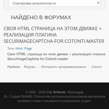
НАЙДЕНО В ФОРУМАХ
СВОЯ HTML СТРАНИЦА НА ЭТОМ ДВИЖКЕ +
РЕАЛИЗАЦИЯ ПЛАГИНА
SECURIMAGECAPTCHA-FOR-COTONTI-MASTER
Теги:
Html
,
Page
Своя HTML страница на этом движке + реализация плагина
SecurImageCaptcha-for-Cotonti-master
Форумы
Интернет программирование
Cotonti
Разделы:
© 2005 - 2026
Lily Softwate
, Краснодар
Ex. Студия Portal30
Полное или частичное использование материалов
возможно только с письменного разрешения студии