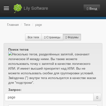
Lily Software
Вход
Toggle
navigation
Главная
Теги
page
Все теги
Страницы
Форумы
Поиск тегов
Запрос: